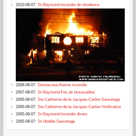
2010-08-07
:
St-Raymond-Incendie de résidence
2008-08-07
:
Donnacona-Alarme incendie
2007-08-07
:
St-Raymond-Feu de broussailles
2005-08-07
:
Ste-Catherine-de-la-Jacques-Cartier-Sauvetage
2005-08-07
:
Ste-Catherine-de-la-Jacques-Cartier-Vérification
2005-08-07
:
St-Raymond-Incendie divers
2005-08-07
:
St-Ubalde-Sauvetage