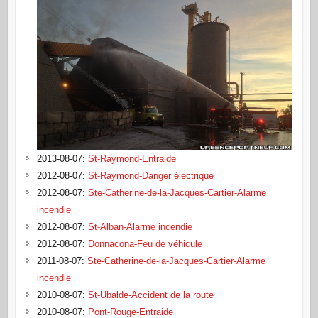
2013-08-07
:
St-Raymond-Entraide
2012-08-07
:
St-Raymond-Danger électrique
2012-08-07
:
Ste-Catherine-de-la-Jacques-Cartier-Alarme
incendie
2012-08-07
:
St-Alban-Alarme incendie
2012-08-07
:
Donnacona-Feu de véhicule
2011-08-07
:
Ste-Catherine-de-la-Jacques-Cartier-Alarme
incendie
2010-08-07
:
St-Ubalde-Accident de la route
2010-08-07
:
Pont-Rouge-Entraide