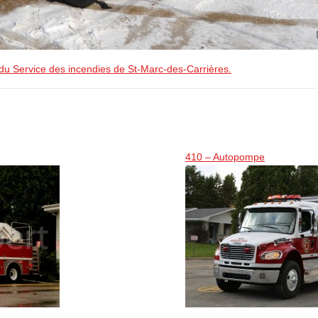
 du Service des incendies de St-Marc-des-Carrières.
410 – Autopompe