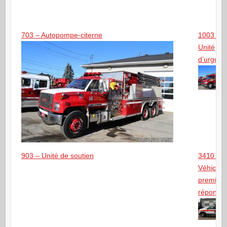
703 – Autopompe-citerne
1003 –
Unité
d’urgenc
903 – Unité de soutien
3410 –
Véhicule
premiers
réponda