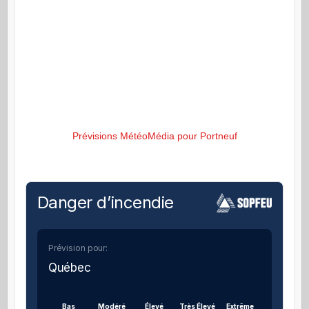
Prévisions MétéoMédia pour Portneuf
Danger d’incendie
Prévision pour:
Québec
Bas
Modéré
Élevé
Très Élevé
Extrême