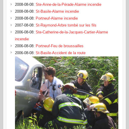
2008-08-08
:
Ste-Anne-de-la-Pérade-Alarme incendie
2008-08-08
:
St-Basile-Alarme incendie
2008-08-08
:
Portneuf-Alarme incendie
2007-08-08
:
St-Raymond-Arbre tombé sur les fils
2006-08-08
:
Ste-Catherine-de-la-Jacques-Cartier-Alarme
incendie
2006-08-08
:
Portneuf-Feu de broussailles
2006-08-08
:
St-Basile-Accident de la route