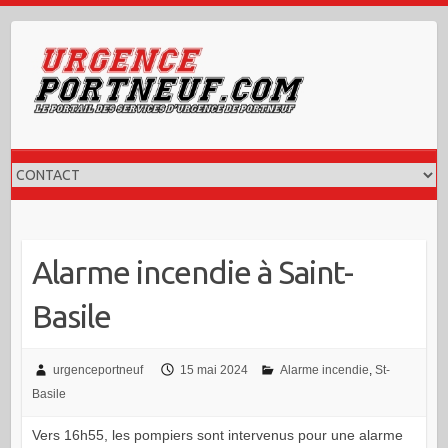
Skip
to
content
Alarme incendie à Saint-
Basile
urgenceportneuf
15 mai 2024
Alarme incendie
,
St-
Basile
Vers 16h55, les pompiers sont intervenus pour une alarme