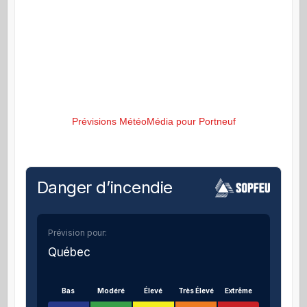
Prévisions MétéoMédia pour Portneuf
Danger d’incendie
Prévision pour:
Québec
Bas
Modéré
Élevé
Très Élevé
Extrême