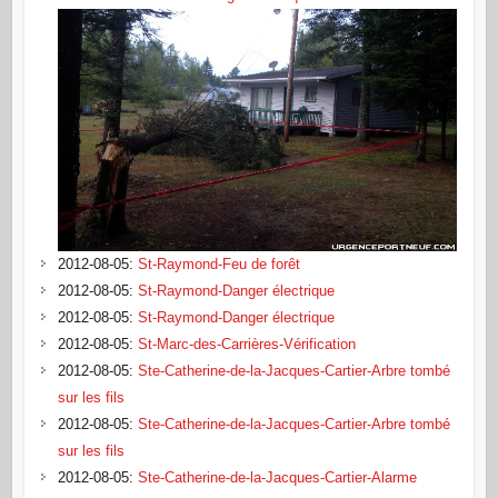
2012-08-05
:
St-Raymond-Feu de forêt
2012-08-05
:
St-Raymond-Danger électrique
2012-08-05
:
St-Raymond-Danger électrique
2012-08-05
:
St-Marc-des-Carrières-Vérification
2012-08-05
:
Ste-Catherine-de-la-Jacques-Cartier-Arbre tombé
sur les fils
2012-08-05
:
Ste-Catherine-de-la-Jacques-Cartier-Arbre tombé
sur les fils
2012-08-05
:
Ste-Catherine-de-la-Jacques-Cartier-Alarme