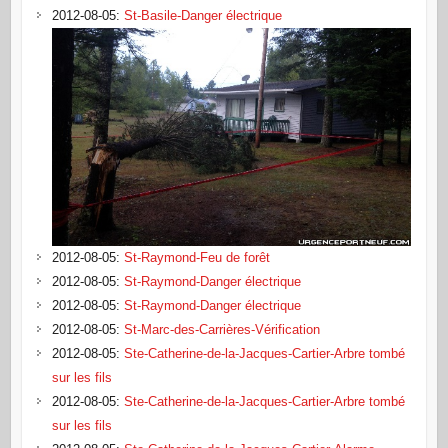
2012-08-05
:
St-Basile-Danger électrique
2012-08-05
:
St-Raymond-Feu de forêt
2012-08-05
:
St-Raymond-Danger électrique
2012-08-05
:
St-Raymond-Danger électrique
2012-08-05
:
St-Marc-des-Carrières-Vérification
2012-08-05
:
Ste-Catherine-de-la-Jacques-Cartier-Arbre tombé
sur les fils
2012-08-05
:
Ste-Catherine-de-la-Jacques-Cartier-Arbre tombé
sur les fils