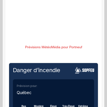
Prévisions MétéoMédia pour Portneuf
Danger d’incendie
Prévision pour:
Québec
Bas
Modéré
Élevé
Très Élevé
Extrême