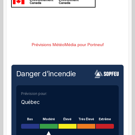
Prévisions MétéoMédia pour Portneuf
Danger d’incendie
Prévision pour:
Québec
Bas
Modéré
Élevé
Très Élevé
Extrême