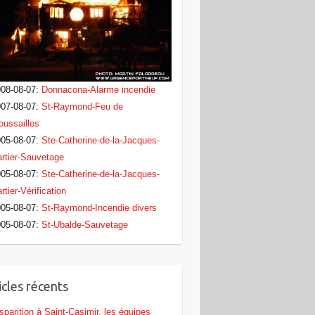
08-08-07
:
Donnacona-Alarme incendie
07-08-07
:
St-Raymond-Feu de
oussailles
05-08-07
:
Ste-Catherine-de-la-Jacques-
rtier-Sauvetage
05-08-07
:
Ste-Catherine-de-la-Jacques-
rtier-Vérification
05-08-07
:
St-Raymond-Incendie divers
05-08-07
:
St-Ubalde-Sauvetage
icles récents
sparition à Saint-Casimir, les équipes