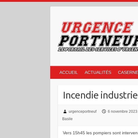
Skip
to
content
ACCUEIL
ACTUALITÉS
CASERN
Incendie industriel
urgenceportneuf
6 novembre 2023
Basile
Vers 15h45 les pompiers sont interve