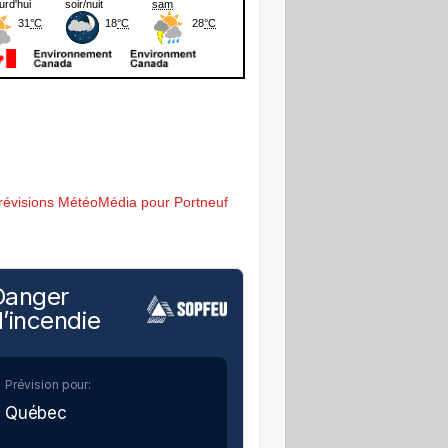
révisions MétéoMédia pour Portneuf
Danger
’incendie
Prévision pour:
Québec