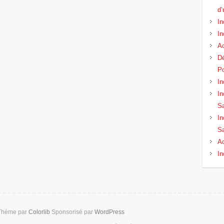
d’
In
In
Ac
Dé
Po
In
In
Sa
In
Sa
Ac
In
 Thème par
Colorlib
Sponsorisé par
WordPress