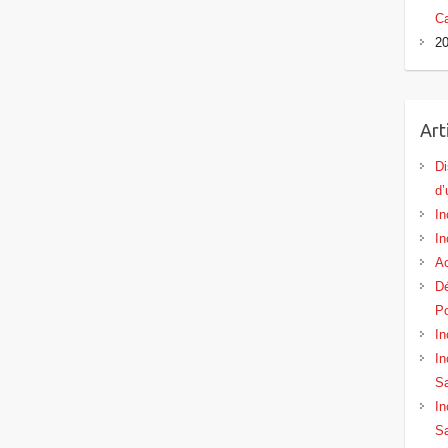
Ca
20
Art
Di
d’
In
In
Ac
Dé
Po
In
In
Sa
In
Sa