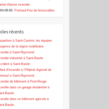
rtier-Alarme incendie
04-08-06
:
Portneuf-Feu de broussailles
icles récents
sparition à Saint-Casimir, les équipes
urgence de la région mobilisées
cendie à Saint-Raymond
cendie industriel à Saint-Basile
cident à Saint-Basile
but d’incendie à l’Hôpital régional de
rtneuf à Saint-Raymond
cendie de bâtiment à Pont‑Rouge
cendie dans un garage résidentiel à
int‑Basile
cendie dans un bâtiment agricole à
int‑Basile