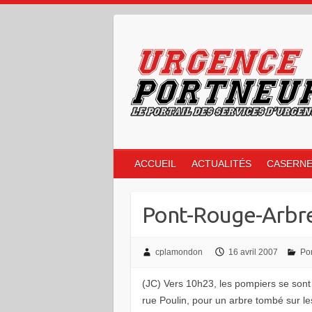
Skip
to
content
ACCUEIL
ACTUALITÉS
CASERN
Pont-Rouge-Arbre 
cplamondon
16 avril 2007
Po
(JC) Vers 10h23, les pompiers se sont 
rue Poulin, pour un arbre tombé sur les 