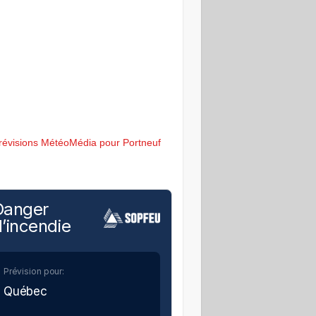
révisions MétéoMédia pour Portneuf
Danger
’incendie
Prévision pour:
Québec