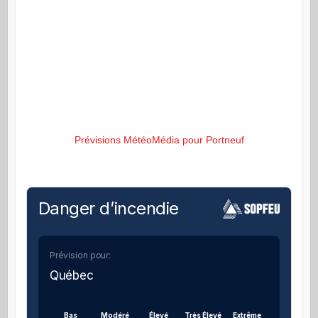
Prévisions MétéoMédia pour Portneuf
Danger d’incendie
Prévision pour:
Québec
Bas
Modéré
Élevé
Très Élevé
Extrême