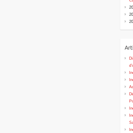
Ca
20
20
20
Art
Di
d’
In
In
Ac
Dé
Po
In
In
Sa
In