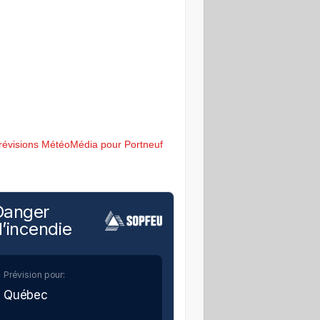
révisions MétéoMédia pour Portneuf
Danger
’incendie
Prévision pour:
Québec