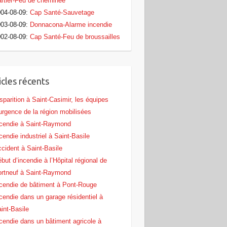
rtier-Feu de cheminée
04-08-09
:
Cap Santé-Sauvetage
03-08-09
:
Donnacona-Alarme incendie
02-08-09
:
Cap Santé-Feu de broussailles
icles récents
sparition à Saint-Casimir, les équipes
urgence de la région mobilisées
cendie à Saint-Raymond
cendie industriel à Saint-Basile
cident à Saint-Basile
but d’incendie à l’Hôpital régional de
rtneuf à Saint-Raymond
cendie de bâtiment à Pont‑Rouge
cendie dans un garage résidentiel à
int‑Basile
cendie dans un bâtiment agricole à