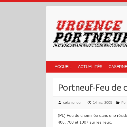
Skip
to
content
ACCUEIL
ACTUALITÉS
CASERN
Portneuf-Feu de 
cplamondon
14 mai 2005
Por
(PL) Feu de cheminée dans une réside
408, 708 et 1007 sur les lieux.