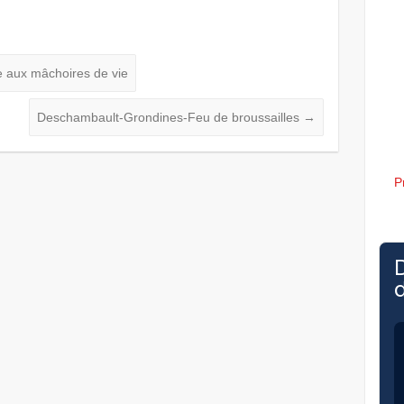
 aux mâchoires de vie
Deschambault-Grondines-Feu de broussailles
→
P
d