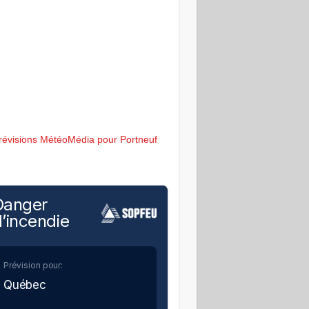
révisions MétéoMédia pour Portneuf
Danger
’incendie
Prévision pour:
Québec