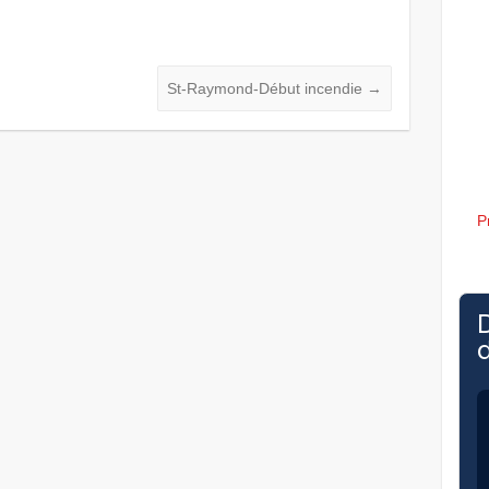
St-Raymond-Début incendie
→
P
d