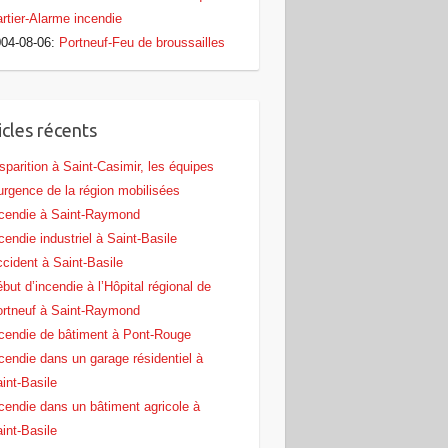
rtier-Alarme incendie
04-08-06
:
Portneuf-Feu de broussailles
icles récents
sparition à Saint-Casimir, les équipes
urgence de la région mobilisées
cendie à Saint-Raymond
cendie industriel à Saint-Basile
cident à Saint-Basile
but d’incendie à l’Hôpital régional de
rtneuf à Saint-Raymond
cendie de bâtiment à Pont‑Rouge
cendie dans un garage résidentiel à
int‑Basile
cendie dans un bâtiment agricole à
int‑Basile