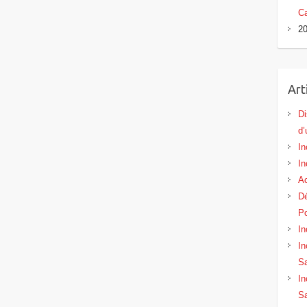
Ca
20
Art
Di
d’
In
In
Ac
Dé
Po
In
In
Sa
In
Sa