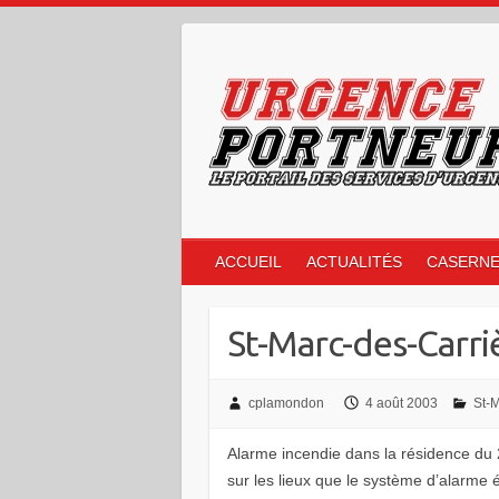
Skip
to
content
ACCUEIL
ACTUALITÉS
CASERN
St-Marc-des-Carri
cplamondon
4 août 2003
St-M
Alarme incendie dans la résidence du
sur les lieux que le système d’alarme é