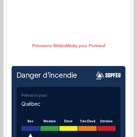
Prévisions MétéoMédia pour Portneuf
Danger d’incendie
Prévision pour:
Québec
Bas
Modéré
Élevé
Très Élevé
Extrême