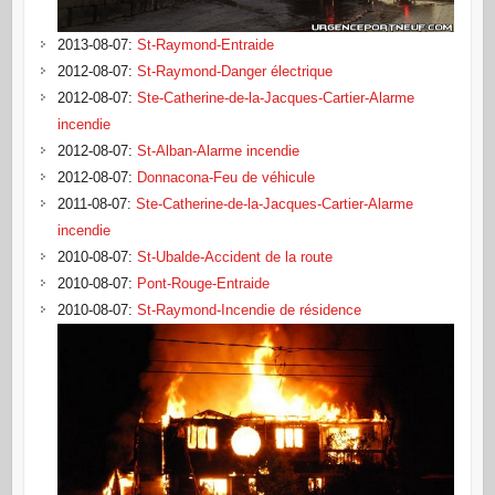
2013-08-07
:
St-Raymond-Entraide
2012-08-07
:
St-Raymond-Danger électrique
2012-08-07
:
Ste-Catherine-de-la-Jacques-Cartier-Alarme
incendie
2012-08-07
:
St-Alban-Alarme incendie
2012-08-07
:
Donnacona-Feu de véhicule
2011-08-07
:
Ste-Catherine-de-la-Jacques-Cartier-Alarme
incendie
2010-08-07
:
St-Ubalde-Accident de la route
2010-08-07
:
Pont-Rouge-Entraide
2010-08-07
:
St-Raymond-Incendie de résidence