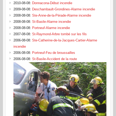
2010-08-08
:
Donnacona-Début incendie
2009-08-08
:
Deschambault-Grondines-Alarme incendie
2008-08-08
:
Ste-Anne-de-la-Pérade-Alarme incendie
2008-08-08
:
St-Basile-Alarme incendie
2008-08-08
:
Portneuf-Alarme incendie
2007-08-08
:
St-Raymond-Arbre tombé sur les fils
2006-08-08
:
Ste-Catherine-de-la-Jacques-Cartier-Alarme
incendie
2006-08-08
:
Portneuf-Feu de broussailles
2006-08-08
:
St-Basile-Accident de la route