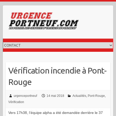
Skip
to
content
Vérification incendie à Pont-
Rouge
urgenceportneuf
14 mai 2018
Actualités
,
Pont-Rouge
,
Vérification
Vers 17h38, l’équipe alpha a été demandée derrière le 37