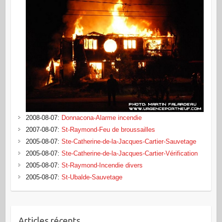
2008-08-07
:
Donnacona-Alarme incendie
2007-08-07
:
St-Raymond-Feu de broussailles
2005-08-07
:
Ste-Catherine-de-la-Jacques-Cartier-Sauvetage
2005-08-07
:
Ste-Catherine-de-la-Jacques-Cartier-Vérification
2005-08-07
:
St-Raymond-Incendie divers
2005-08-07
:
St-Ubalde-Sauvetage
Articles récents