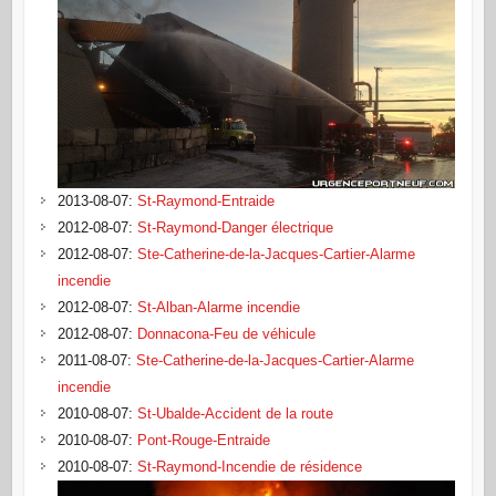
2013-08-07
:
St-Raymond-Entraide
2012-08-07
:
St-Raymond-Danger électrique
2012-08-07
:
Ste-Catherine-de-la-Jacques-Cartier-Alarme
incendie
2012-08-07
:
St-Alban-Alarme incendie
2012-08-07
:
Donnacona-Feu de véhicule
2011-08-07
:
Ste-Catherine-de-la-Jacques-Cartier-Alarme
incendie
2010-08-07
:
St-Ubalde-Accident de la route
2010-08-07
:
Pont-Rouge-Entraide
2010-08-07
:
St-Raymond-Incendie de résidence