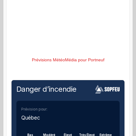
Prévisions MétéoMédia pour Portneuf
Danger d’incendie
Prévision pour:
Québec
Bas
Modéré
Élevé
Très Élevé
Extrême