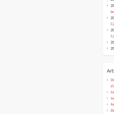
20
br
20
Ca
20
Ca
20
20
Art
Di
d’
In
In
Ac
Dé