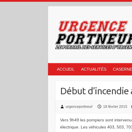
Skip
to
content
ACCUEIL
ACTUALITÉS
CASERN
Début d’incendie
urgenceportneuf
18 février 2015
Vers 9h49 les pompiers sont intervenus
électrique. Les véhicules 403, 503, 703