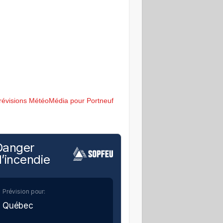
révisions MétéoMédia pour Portneuf
Danger
’incendie
Prévision pour:
Québec