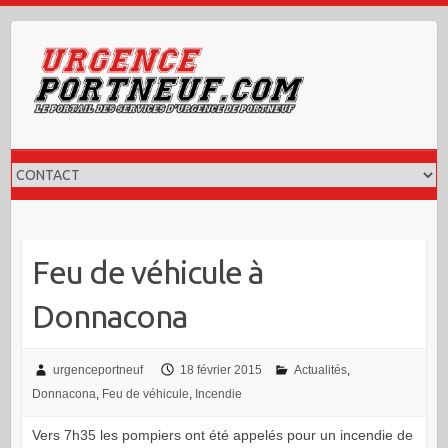
Skip
to
content
Feu de véhicule à
Donnacona
urgenceportneuf
18 février 2015
Actualités
,
Donnacona
,
Feu de véhicule
,
Incendie
Vers 7h35 les pompiers ont été appelés pour un incendie de