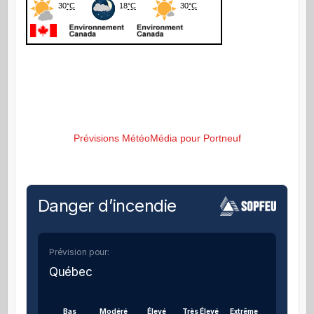
Prévisions MétéoMédia pour Portneuf
Danger d’incendie
Prévision pour:
Québec
Bas
Modéré
Élevé
Très Élevé
Extrême