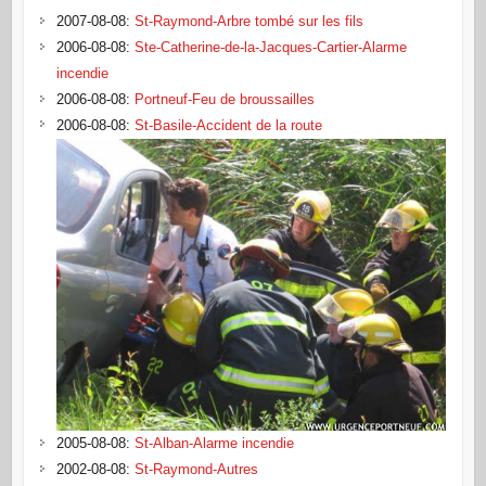
2007-08-08
:
St-Raymond-Arbre tombé sur les fils
2006-08-08
:
Ste-Catherine-de-la-Jacques-Cartier-Alarme
incendie
2006-08-08
:
Portneuf-Feu de broussailles
2006-08-08
:
St-Basile-Accident de la route
2005-08-08
:
St-Alban-Alarme incendie
2002-08-08
:
St-Raymond-Autres