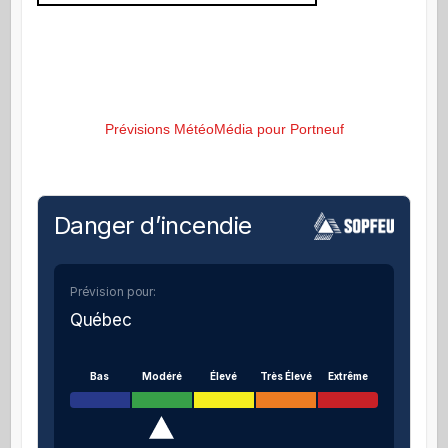
Prévisions MétéoMédia pour Portneuf
Danger d’incendie
Prévision pour:
Québec
Bas
Modéré
Élevé
Très Élevé
Extrême