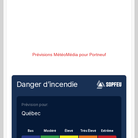
Prévisions MétéoMédia pour Portneuf
Danger d’incendie
Prévision pour:
Québec
Bas
Modéré
Élevé
Très Élevé
Extrême